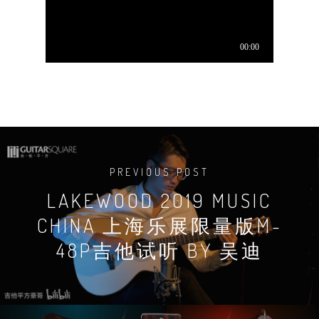
PREVIOUS POST
LAKEWOOD 2019 MUSIC
CHINA 上海乐展限量版M-
48P吉他试听 BY 吴迪