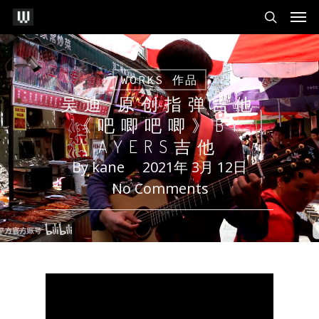
WORKS 作品
吴迪 原创指弹吉他
《吧唧吧唧》BY
AYERS吉他
By
kane
2021年 3月 12日
No Comments