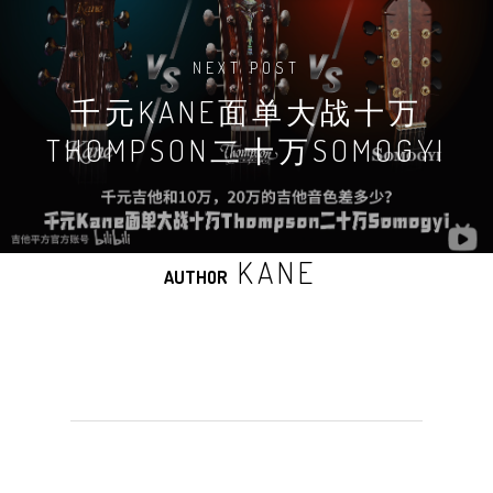
NEXT POST
千元KANE面单大战十万
THOMPSON二十万SOMOGYI
KANE
AUTHOR
MORE POSTS BY KANE