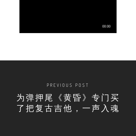
PREVIOUS POST
为弹押尾《黄昏》专门买
了把复古吉他，一声入魂