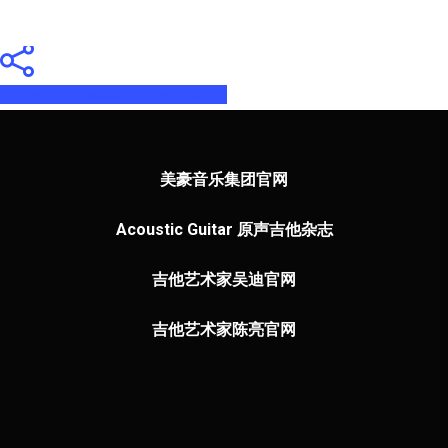
Share
Tweet
Share
Pin
美豪音乐集团官网
Acoustic Guitar 原声吉他杂志
吉他艺术家吴迪官网
吉他艺术家陈亮官网