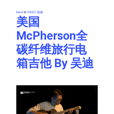
kane
In
VIDEO 视频
美国
McPherson全
碳纤维旅行电
箱吉他 By 吴迪